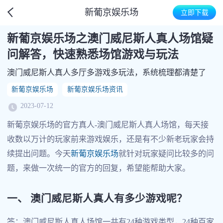
新葡京娱乐场
立即下载
新葡京娱乐场之澳门威尼斯人真人场馆疑
问解答，快速熟悉场馆游戏与玩法
澳门威尼斯人真人多厅多游戏多玩法，系统梳理都清楚了
新葡京娱乐场
新葡京娱乐场资讯
2023-07-12
新葡京娱乐场的官方真人-澳门威尼斯人真人场馆，每天接
收数以万计的玩家前来游戏娱乐，还是有不少新老玩家会持
续提出问题。今天
新葡京娱乐场
就针对玩家疑问比较多的问
题，来做一次统一的官方的回复，希望能帮助大家。
一、 澳门威尼斯人真人有多少游戏呢？
答：澳门威尼斯人真人场馆一共有24种游戏类型，24种百家