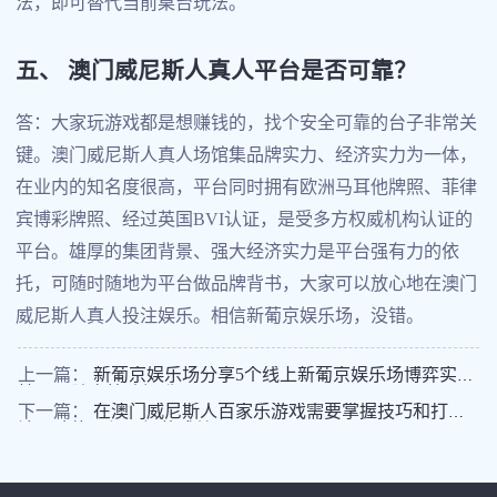
法，即可替代当前桌台玩法。
五、 澳门威尼斯人真人平台是否可靠？
答：大家玩游戏都是想赚钱的，找个安全可靠的台子非常关
键。澳门威尼斯人真人场馆集品牌实力、经济实力为一体，
在业内的知名度很高，平台同时拥有欧洲马耳他牌照、菲律
宾博彩牌照、经过英国BVI认证，是受多方权威机构认证的
平台。雄厚的集团背景、强大经济实力是平台强有力的依
托，可随时随地为平台做品牌背书，大家可以放心地在澳门
威尼斯人真人投注娱乐。相信新葡京娱乐场，没错。
上一篇：
新葡京娱乐场分享5个线上新葡京娱乐场博弈实用
技巧，胜率快速提升
下一篇：
在澳门威尼斯人百家乐游戏需要掌握技巧和打
法，才能取得更好的成绩