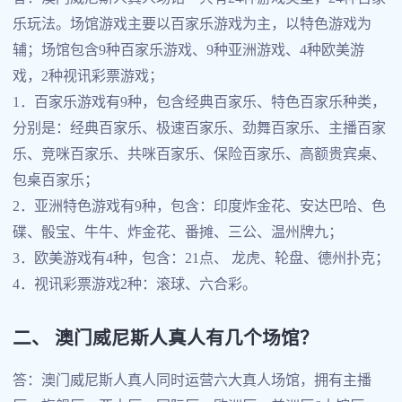
乐玩法。场馆游戏主要以百家乐游戏为主，以特色游戏为
辅；场馆包含9种百家乐游戏、9种亚洲游戏、4种欧美游
戏，2种视讯彩票游戏；
1．百家乐游戏有9种，包含经典百家乐、特色百家乐种类，
分别是：经典百家乐、极速百家乐、劲舞百家乐、主播百家
乐、竞咪百家乐、共咪百家乐、保险百家乐、高额贵宾桌、
包桌百家乐；
2．亚洲特色游戏有9种，包含：印度炸金花、安达巴哈、色
碟、骰宝、牛牛、炸金花、番摊、三公、温州牌九；
3．欧美游戏有4种，包含：21点、 龙虎、轮盘、德州扑克；
4．视讯彩票游戏2种：滚球、六合彩。
二、 澳门威尼斯人真人有几个场馆？
答：澳门威尼斯人真人同时运营六大真人场馆，拥有主播