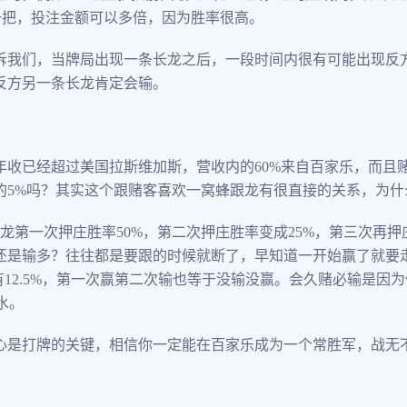
断一把，投注金额可以多倍，因为胜率很高。
诉我们，当牌局出现一条长龙之后，一段时间内很有可能出现反
反方另一条长龙肯定会输。
年收已经超过美国拉斯维加斯，营收内的60%来自百家乐，而且
的5%吗？其实这个跟赌客喜欢一窝蜂跟龙有很直接的关系，为什
龙第一次押庄胜率50%，第二次押庄胜率变成25%，第三次再押庄
还是输多？往往都是要跟的时候就断了，早知道一开始赢了就要
有12.5%，第一次赢第二次输也等于没输没赢。会久赌必输是因
水。
心是打牌的关键，相信你一定能在百家乐成为一个常胜军，战无不