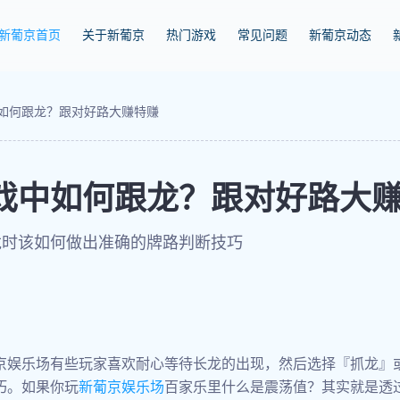
新葡京首页
关于新葡京
热门游戏
常见问题
新葡京动态
如何跟龙？跟对好路大赚特赚
戏中如何跟龙？跟对好路大
龙时该如何做出准确的牌路判断技巧
京娱乐场有些玩家喜欢耐心等待长龙的出现，然后选择『抓龙』
巧。如果你玩
新葡京娱乐场
百家乐里什么是震荡值？其实就是透