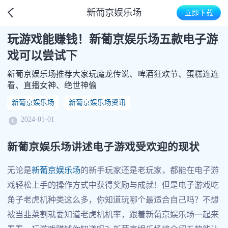
新葡京娱乐场
立即下载
玩游戏能赚钱！新葡京娱乐场五款电子游
戏可以尝试下
新葡京娱乐场推荐大家玩魔龙传说、啤酒狂欢节、蛋糕连连
看、直播女神、绝世神偷
新葡京娱乐场
新葡京娱乐场资讯
2024-01-01
新葡京娱乐场讲述电子游戏受欢迎的现状
无论是
新葡京娱乐场
的新手玩家还是老玩家，都能在电子游
戏轻松上手的操作方式中获得奖励与成就！但是电子游戏吃
角子老虎机种类这么多，你知道玩哪个最适合自己吗？不想
被当韭菜割就要知道老虎机机率，跟着新葡京娱乐场一起来