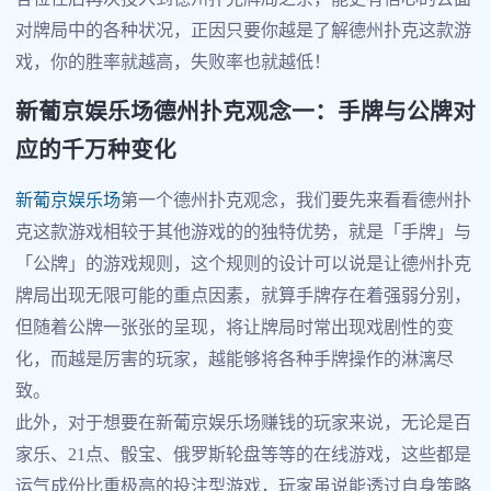
对牌局中的各种状况，正因只要你越是了解德州扑克这款游
戏，你的胜率就越高，失败率也就越低！
新葡京娱乐场德州扑克观念一：手牌与公牌对
应的千万种变化
新葡京娱乐场
第一个德州扑克观念，我们要先来看看德州扑
克这款游戏相较于其他游戏的的独特优势，就是「手牌」与
「公牌」的游戏规则，这个规则的设计可以说是让德州扑克
牌局出现无限可能的重点因素，就算手牌存在着强弱分别，
但随着公牌一张张的呈现，将让牌局时常出现戏剧性的变
化，而越是厉害的玩家，越能够将各种手牌操作的淋漓尽
致。
此外，对于想要在新葡京娱乐场赚钱的玩家来说，无论是百
家乐、21点、骰宝、俄罗斯轮盘等等的在线游戏，这些都是
运气成份比重极高的投注型游戏，玩家虽说能透过自身策略