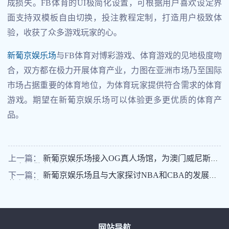
成损失。FB体育的UI极简化设置，可根据用户喜欢设定界
面支持双模板自由切换，投注教程定制，打造用户极致体
验，收获了众多游戏玩家的心。
新葡京娱乐场
与FB体育对博彩游戏、体育游戏的见地极度吻
合，双方都在极力开展体育产业，力图在亚洲市场乃至国际
市场占据重要的体育地位，为体育玩家提供符合需求的体育
游戏。期望在新葡京娱乐场可以体验更多更优质的体育产
品。
上一篇：
新葡京娱乐场接入OG真人场馆，为澳门威尼斯人
玩家提供个性化服务
下一篇：
新葡京娱乐场且与大家探讨NBA和CBA的发展现
状和趋势
网站导航