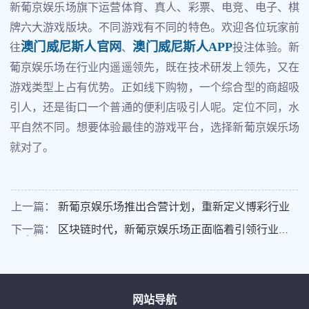
新葡京娱乐场旗下运营体育、真人、彩票、电竞、电子、棋
牌六大游戏版块。不同游戏有不同的特色。欢迎各位玩家前
澳门威尼斯人官网
澳门威尼斯人APP
往
、
投注体验。新
葡京娱乐场在行业内遥遥领先，既在技术研发上领先，又在
游戏类型上占有优势。正如线下购物，一个综合型的商超吸
引人，还是街口一个普通的便利店吸引人呢。定位不同，水
平自然不同。想要体验最佳的游戏平台，选择新葡京娱乐场
就对了。
上一篇：
新葡京娱乐场推出合营计划，重新定义博彩行业
下一篇：
区块链时代，新葡京娱乐场正面临着引领行业的
历史机遇
网站导航